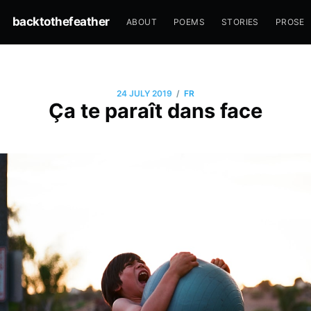
backtothefeather
ABOUT
POEMS
STORIES
PROSE
/
24 JULY 2019
FR
Ça te paraît dans face