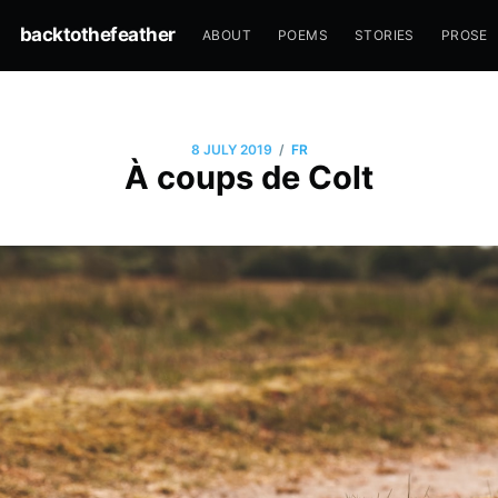
backtothefeather
ABOUT
POEMS
STORIES
PROSE
/
8 JULY 2019
FR
À coups de Colt